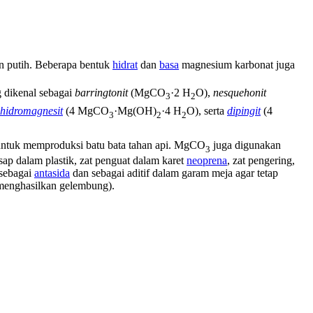
n putih. Beberapa bentuk
hidrat
dan
basa
magnesium karbonat juga
ng dikenal sebagai
barringtonit
(MgCO
·2 H
O),
nesquehonit
3
2
hidromagnesit
(4 MgCO
·Mg(OH)
·4 H
O), serta
dipingit
(4
3
2
2
ntuk memproduksi batu bata tahan api.
MgCO
juga digunakan
3
sap dalam plastik, zat penguat dalam karet
neoprena
, zat pengering,
 sebagai
antasida
dan sebagai aditif dalam garam meja agar tetap
(menghasilkan gelembung).