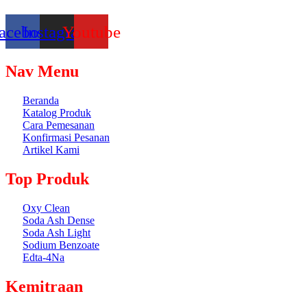
Suplier dan distributor bahan kimia untuk berbagai kebutuhan, seperti
acebook
Instagram
Youtube
Nav Menu
Beranda
Katalog Produk
Cara Pemesanan
Konfirmasi Pesanan
Artikel Kami
Top Produk
Oxy Clean
Soda Ash Dense
Soda Ash Light
Sodium Benzoate
Edta-4Na
Kemitraan