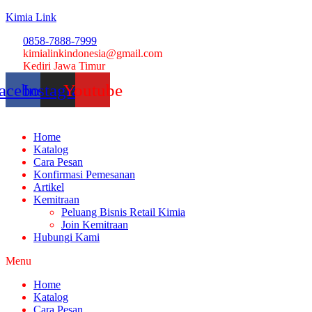
Kimia Link
0858-7888-7999
kimialinkindonesia@gmail.com
Kediri Jawa Timur
acebook
Instagram
Youtube
Home
Katalog
Cara Pesan
Konfirmasi Pemesanan
Artikel
Kemitraan
Peluang Bisnis Retail Kimia
Join Kemitraan
Hubungi Kami
Menu
Home
Katalog
Cara Pesan