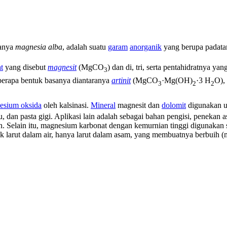
manya
magnesia alba
, adalah suatu
garam
anorganik
yang berupa padata
t
yang disebut
magnesit
(MgCO
) dan di, tri, serta pentahidratnya ya
3
erapa bentuk basanya diantaranya
artinit
(MgCO
·Mg(OH)
·3 H
O),
3
2
2
esium oksida
oleh kalsinasi.
Mineral
magnesit dan
dolomit
digunakan u
 dan pasta gigi. Aplikasi lain adalah sebagai bahan pengisi, penekan a
. Selain itu, magnesium karbonat dengan kemurnian tinggi digunakan
k larut dalam air, hanya larut dalam asam, yang membuatnya berbuih 