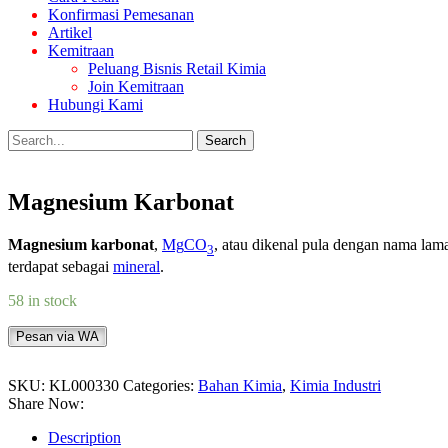
Konfirmasi Pemesanan
Artikel
Kemitraan
Peluang Bisnis Retail Kimia
Join Kemitraan
Hubungi Kami
Search
Magnesium Karbonat
Magnesium karbonat
,
Mg
CO
, atau dikenal pula dengan nama la
3
terdapat sebagai
mineral
.
58 in stock
Pesan via WA
SKU:
KL000330
Categories:
Bahan Kimia
,
Kimia Industri
Share Now:
Description