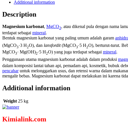
Additional information
Description
Magnesium karbonat
,
Mg
CO
, atau dikenal pula dengan nama la
3
terdapat sebagai
mineral
.
Bentuk magnesium karbonat yang paling umum adalah garam
anhidra
(MgCO
·3 H
O), dan
lansfordit
(MgCO
·5 H
O), berturut-turut.
Beb
3
2
3
2
MgCO
· Mg(OH)
·5 H
O) yang juga terdapat sebagai
mineral
.
3
2
2
Penggunaan utama magnesium karbonat adalah dalam produksi
magn
dalam komposisi lantai tahan api, pemadam api, kosmetik, bubuk debu,
pencahar
untuk melonggarkan usus, dan retensi warna dalam makanan
mengalir bebas. Magnesium karbonat dapat melakukan ini karena tida
Additional information
Weight
25 kg
Kimialink.com