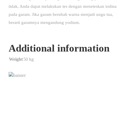
tidak, Anda dapat melakukan tes dengan meneteskan iodina
pada garam.
Jika garam berubah warna menjadi ungu tua,
berarti garamnya mengandung yodium.
Additional information
Weight
50 kg
Kimialink.com
Suplier dan distributor bahan kimia untuk berbagai
kebutuhan, seperti : Kimia industri, Kimia laboratorium,