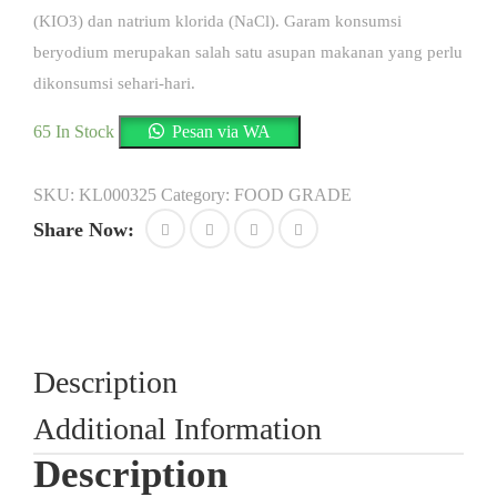
(KIO3) dan natrium klorida (NaCl).
Garam konsumsi
beryodium merupakan salah satu asupan makanan yang perlu
dikonsumsi sehari-hari.
65 In Stock
Pesan via WA
SKU:
KL000325
Category:
FOOD GRADE
Share Now:
Description
Additional Information
Description