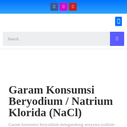
Konfirmasi Pemesanan
Garam Konsumsi
Beryodium / Natrium
Klorida (NaCl)
Garam konsumsi beryodium mengandung senyawa yodium