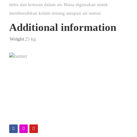
debu dan kotoran dalam air. Biasa digunakan untuk
membersihkan kolam renang ataupun air sumur.
Additional information
Weight
25 kg
Kimialink.com
Suplier dan distributor bahan kimia untuk berbagai
kebutuhan, seperti : Kimia industri, Kimia laboratorium,
bahan baku fiberglass & sabun, dsb.