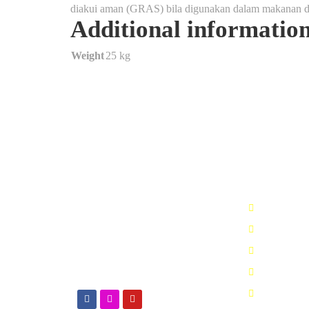
diakui aman (GRAS) bila digunakan dalam makanan d
Additional informatio
Weight
25 kg
Kimialink.com
Nav Men
Suplier dan distributor bahan
Beranda
kimia untuk berbagai kebutuhan,
Katalog Pr
seperti : Kimia industri, Kimia
laboratorium, bahan baku
Cara Peme
fiberglass & sabun, dsb.
Konfirmasi
Artikel Ka