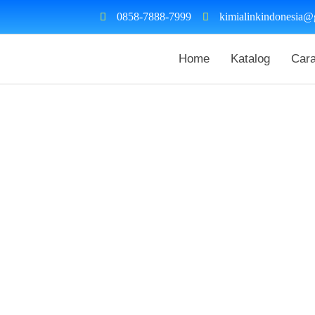
0858-7888-7999
kimialinkindonesia@
Home
Katalog
Car