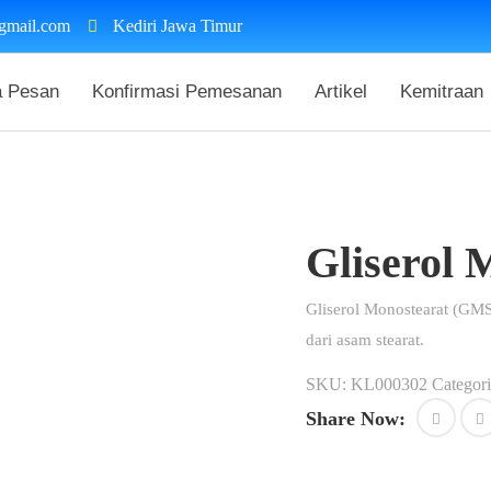
gmail.com
Kediri Jawa Timur
a Pesan
Konfirmasi Pemesanan
Artikel
Kemitraan
Gliserol
Gliserol Monostearat (GMS
dari asam stearat.
SKU:
KL000302
Categori
Share Now: