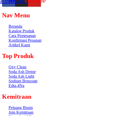
acebook
Instagram
Youtube
Nav Menu
Beranda
Katalog Produk
Cara Pemesanan
Konfirmasi Pesanan
Artikel Kami
Top Produk
Oxy Clean
Soda Ash Dense
Soda Ash Light
Sodium Benzoate
Edta-4Na
Kemitraan
Peluang Bisnis
Join Kemitraan