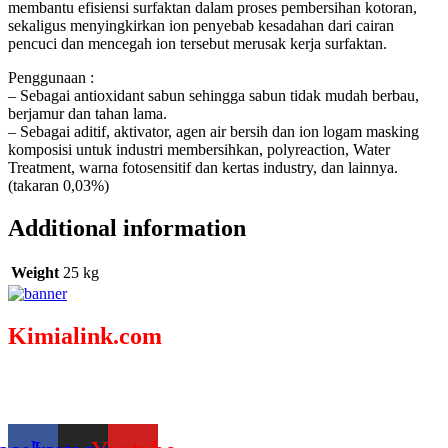
membantu efisiensi surfaktan dalam proses pembersihan kotoran,
sekaligus menyingkirkan ion penyebab kesadahan dari cairan
pencuci dan mencegah ion tersebut merusak kerja surfaktan.
Penggunaan :
– Sebagai antioxidant sabun sehingga sabun tidak mudah berbau,
berjamur dan tahan lama.
– Sebagai aditif, aktivator, agen air bersih dan ion logam masking
komposisi untuk industri membersihkan, polyreaction, Water
Treatment, warna fotosensitif dan kertas industry, dan lainnya.
(takaran 0,03%)
Additional information
Weight
25 kg
Kimialink.com
Suplier dan distributor bahan kimia untuk berbagai kebutuhan,
seperti : Kimia industri, Kimia laboratorium, bahan baku fiberglass
& sabun, dsb.