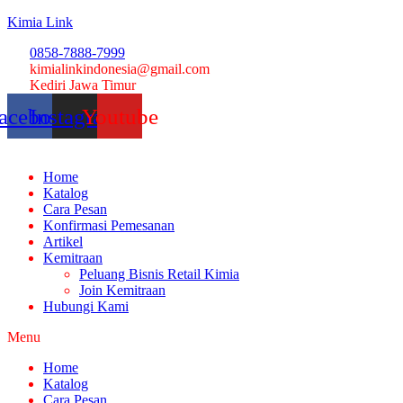
Kimia Link
0858-7888-7999
kimialinkindonesia@gmail.com
Kediri Jawa Timur
acebook
Instagram
Youtube
Home
Katalog
Cara Pesan
Konfirmasi Pemesanan
Artikel
Kemitraan
Peluang Bisnis Retail Kimia
Join Kemitraan
Hubungi Kami
Menu
Home
Katalog
Cara Pesan