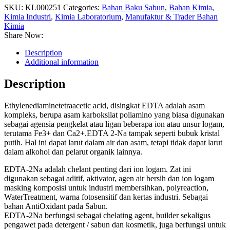
SKU:
KL000251
Categories:
Bahan Baku Sabun
,
Bahan Kimia
,
Kimia Industri
,
Kimia Laboratorium
,
Manufaktur & Trader Bahan
Kimia
Share Now:
Description
Additional information
Description
Ethylenediaminetetraacetic acid, disingkat EDTA adalah asam
kompleks, berupa asam karboksilat poliamino yang biasa digunakan
sebagai agensia pengkelat atau ligan beberapa ion atau unsur logam,
terutama Fe3+ dan Ca2+.EDTA 2-Na tampak seperti bubuk kristal
putih. Hal ini dapat larut dalam air dan asam, tetapi tidak dapat larut
dalam alkohol dan pelarut organik lainnya.
EDTA-2Na adalah chelant penting dari ion logam. Zat ini
digunakan sebagai aditif, aktivator, agen air bersih dan ion logam
masking komposisi untuk industri membersihkan, polyreaction,
WaterTreatment, warna fotosensitif dan kertas industri. Sebagai
bahan AntiOxidant pada Sabun.
EDTA-2Na berfungsi sebagai chelating agent, builder sekaligus
pengawet pada detergent / sabun dan kosmetik, juga berfungsi untuk