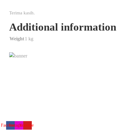
Terima kasih.
Additional information
Weight
1 kg
Kimialink.com
Suplier dan distributor bahan kimia untuk berbagai kebutuhan,
seperti : Kimia industri, Kimia laboratorium, bahan baku
fiberglass & sabun, dsb.
Facebook
Instagram
Youtube
Nav Menu