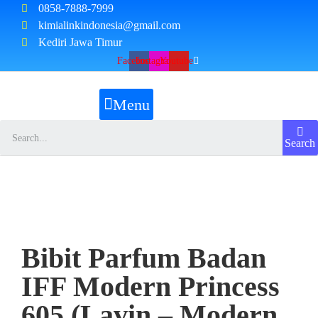
0858-7888-7999
kimialinkindonesia@gmail.com
Kediri Jawa Timur
Facebook
Instagram
Youtube
Menu
Search
Bibit Parfum Badan
IFF Modern Princess
605 (Lavin – Modern