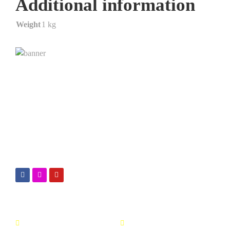
Additional information
Weight
1 kg
Kimialink.com
Suplier dan distributor bahan kimia untuk berbagai
kebutuhan, seperti : Kimia industri, Kimia laboratorium,
bahan baku fiberglass & sabun, dsb.
Nav Menu
Top Produk
Beranda
Oxy Clean