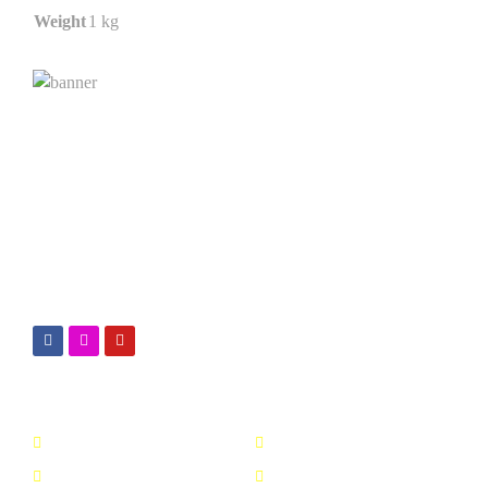
Weight
1 kg
Kimialink.com
Suplier dan distributor bahan kimia untuk berbagai
kebutuhan, seperti : Kimia industri, Kimia laboratorium,
bahan baku fiberglass & sabun, dsb.
Nav Menu
Top Produk
Beranda
Oxy Clean
Katalog Produk
Soda Ash Dense