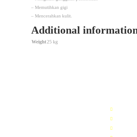
– Memutihkan gigi
– Mencerahkan kulit.
Additional informatio
Weight
25 kg
Kimialink.com
Nav Men
Suplier dan distributor bahan
Beranda
kimia untuk berbagai kebutuhan,
Katalog Pr
seperti : Kimia industri, Kimia
laboratorium, bahan baku
Cara Peme
fiberglass & sabun, dsb.