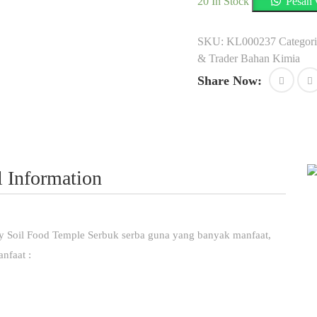
20 In Stock
Pesan
SKU:
KL000237
Categori
& Trader Bahan Kimia
Share Now:
l Information
by Soil Food Temple Serbuk serba guna yang banyak manfaat,
nfaat :