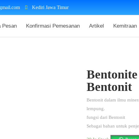
gmail.com
Kediri Jawa Timur
a Pesan
Konfirmasi Pemesanan
Artikel
Kemitraan
Bentonite
Bentonit
Bentonit dalam ilmu miner
lempung.
fungsi dari Bentonit
Sebagai bahan untuk penj