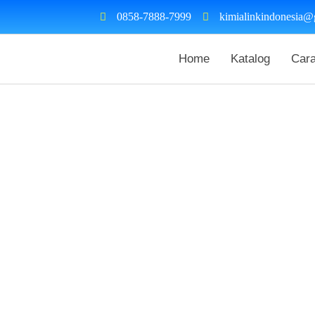
0858-7888-7999
kimialinkindonesia@
Home
Katalog
Car