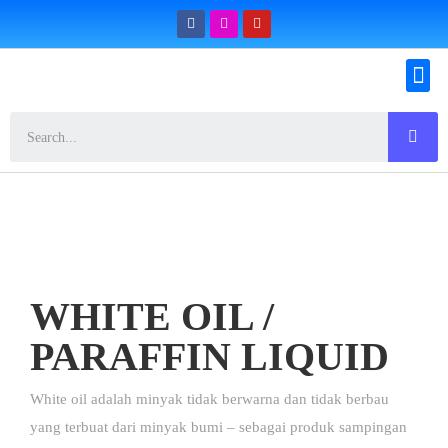
Konfirmasi Pemesanan
WHITE OIL /
PARAFFIN LIQUID
White oil adalah minyak tidak berwarna dan tidak berbau
yang terbuat dari minyak bumi – sebagai produk sampingan