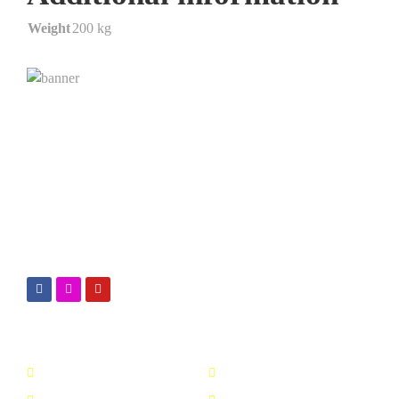
Weight
200 kg
Kimialink.com
Suplier dan distributor bahan kimia untuk berbagai
kebutuhan, seperti : Kimia industri, Kimia laboratorium,
bahan baku fiberglass & sabun, dsb.
Nav Menu
Top Produk
Beranda
Oxy Clean