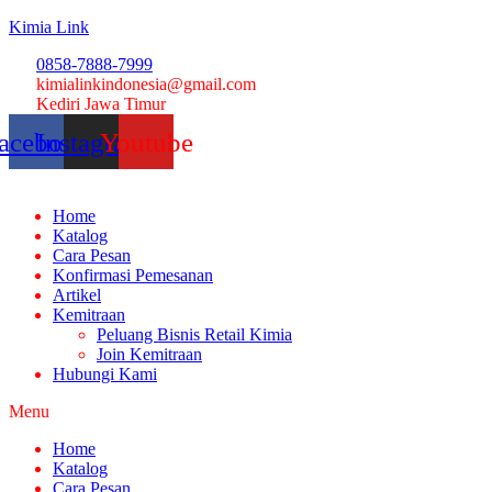
Kimia Link
0858-7888-7999
kimialinkindonesia@gmail.com
Kediri Jawa Timur
acebook
Instagram
Youtube
Home
Katalog
Cara Pesan
Konfirmasi Pemesanan
Artikel
Kemitraan
Peluang Bisnis Retail Kimia
Join Kemitraan
Hubungi Kami
Menu
Home
Katalog
Cara Pesan