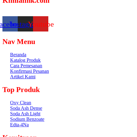
Kimialink.com
Suplier dan distributor bahan kimia untuk berbagai kebutuhan, seperti
acebook
Instagram
Youtube
Nav Menu
Beranda
Katalog Produk
Cara Pemesanan
Konfirmasi Pesanan
Artikel Kami
Top Produk
Oxy Clean
Soda Ash Dense
Soda Ash Light
Sodium Benzoate
Edta-4Na