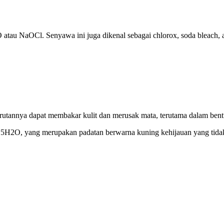
lO atau NaOCl.
Senyawa ini juga dikenal sebagai chlorox, soda bleach, 
rutannya dapat membakar kulit dan merusak mata, terutama dalam bent
 • 5H2O, yang merupakan padatan berwarna kuning kehijauan yang tid