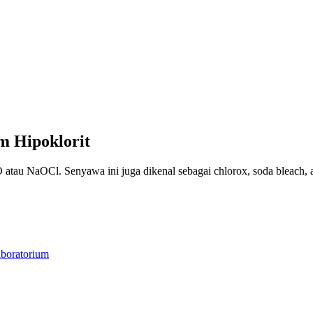
um Hipoklorit
lO atau NaOCl.
Senyawa ini juga dikenal sebagai chlorox, soda bleach, 
boratorium