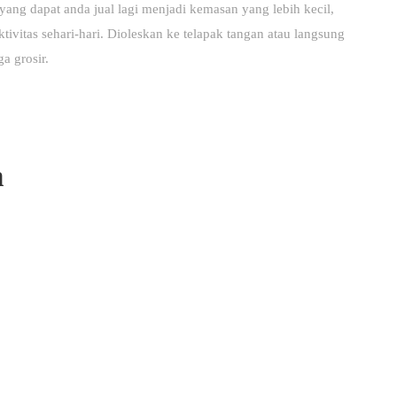
ang dapat anda jual lagi menjadi kemasan yang lebih kecil,
ivitas sehari-hari. Dioleskan ke telapak tangan atau langsung
a grosir.
n
u
Top Produk
Kemitra