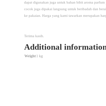
dapat digunakan juga untuk bahan bibit aroma parfum y
cocok juga dipakai langsung untuk beribadah dan berakt
ke pakaian. Harga yang kami tawarkan merupakan harg
Terima kasih.
Additional informatio
Weight
1 kg
Kimialink.com
Nav Men
Suplier dan distributor bahan