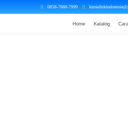
0858-7888-7999
kimialinkindonesia@
Home
Katalog
Car