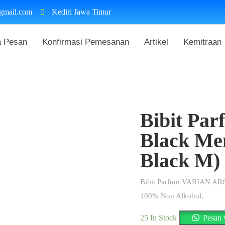
gmail.com
Kediri Jawa Timur
a Pesan
Konfirmasi Pemesanan
Artikel
Kemitraan
Bibit Pa
Black Men
Black M)
Bibit Parfum VARIAN ARO
100% Non Alkohol.
25 In Stock
Pesan