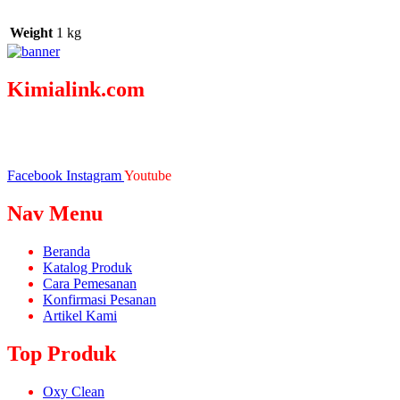
Weight
1 kg
Kimialink.com
Suplier dan distributor bahan kimia untuk berbagai kebutuhan,
seperti : Kimia industri, Kimia laboratorium, bahan baku fiberglass
& sabun, dsb.
Facebook
Instagram
Youtube
Nav Menu
Beranda
Katalog Produk
Cara Pemesanan
Konfirmasi Pesanan
Artikel Kami
Top Produk
Oxy Clean