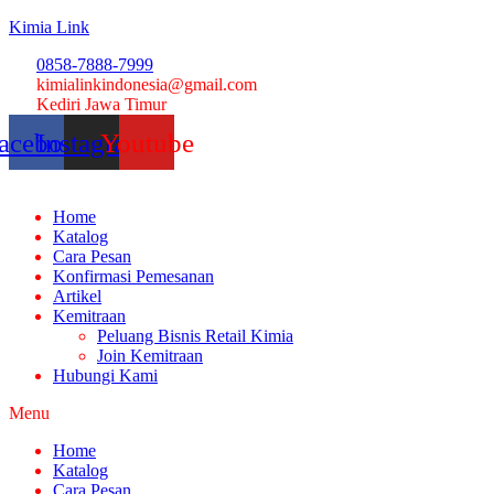
Kimia Link
0858-7888-7999
kimialinkindonesia@gmail.com
Kediri Jawa Timur
acebook
Instagram
Youtube
Home
Katalog
Cara Pesan
Konfirmasi Pemesanan
Artikel
Kemitraan
Peluang Bisnis Retail Kimia
Join Kemitraan
Hubungi Kami
Menu
Home
Katalog
Cara Pesan