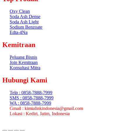
Oxy Clean
Soda Ash Dense
Soda Ash Light
Sodium Benzoate
Edta-4Na
Kemitraan
Peluang Bisnis
Join Kemitraan
Konsultasi Mitra
Hubungi Kami
Telp : 0858-7888-7999
SMS : 0858-7888-7999
WA : 0858-7888-7999
Gmail : kimialinkindonesia@gmail.com
Lokasi : Kediri, Jatim, Indonesia
Copyright 2024 Kimialink.com all rights reserved.
Created by
www.lenteraweb.com