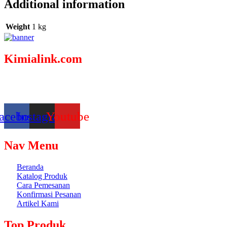
Additional information
Weight
1 kg
Kimialink.com
Suplier dan distributor bahan kimia untuk berbagai kebutuhan,
seperti : Kimia industri, Kimia laboratorium, bahan baku fiberglass
& sabun, dsb.
acebook
Instagram
Youtube
Nav Menu
Beranda
Katalog Produk
Cara Pemesanan
Konfirmasi Pesanan
Artikel Kami
Top Produk